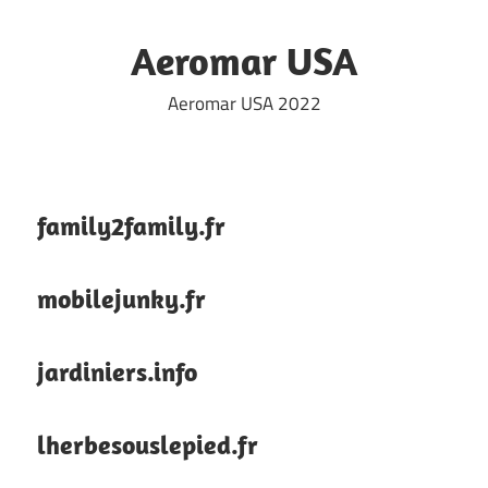
Skip
to
Aeromar USA
content
Aeromar USA 2022
family2family.fr
mobilejunky.fr
jardiniers.info
lherbesouslepied.fr